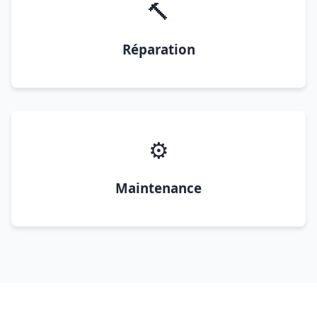
🔨
Réparation
⚙️
Maintenance