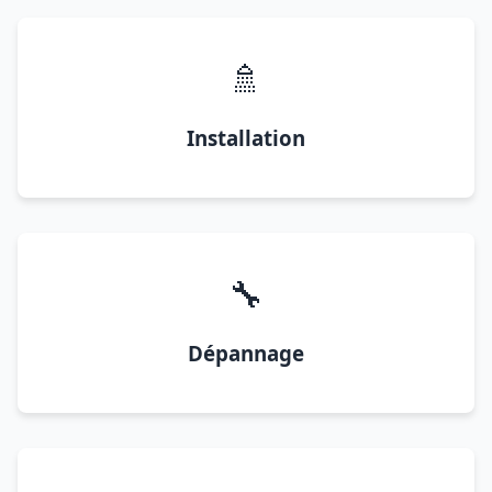
🚿
Installation
🔧
Dépannage