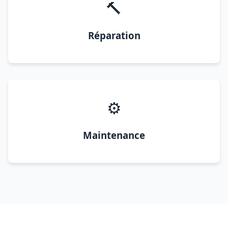
🔨
Réparation
⚙️
Maintenance