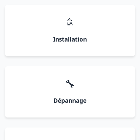
🚿
Installation
🔧
Dépannage