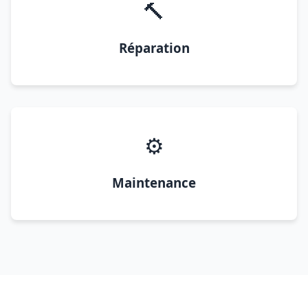
🔨
Réparation
⚙️
Maintenance