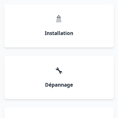
🚿
Installation
🔧
Dépannage