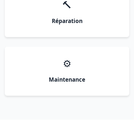
🔨
Réparation
⚙️
Maintenance