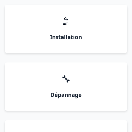
🚿
Installation
🔧
Dépannage