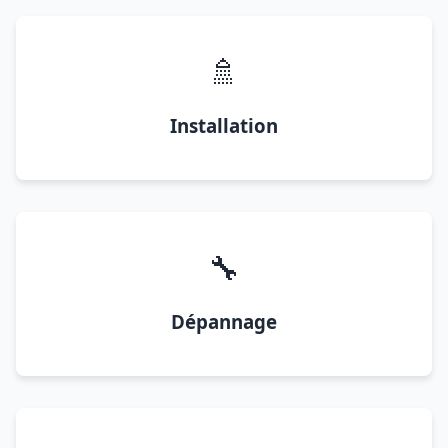
🚿
Installation
🔧
Dépannage