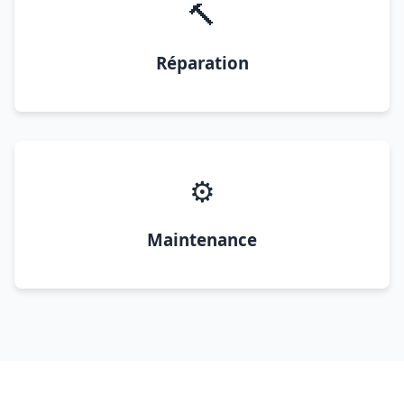
🔨
Réparation
⚙️
Maintenance