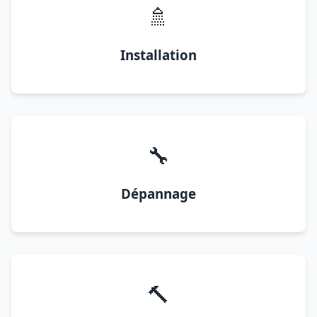
🚿
Installation
🔧
Dépannage
🔨