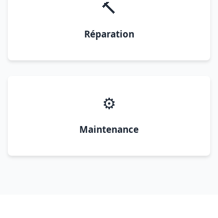
🔨
Réparation
⚙️
Maintenance