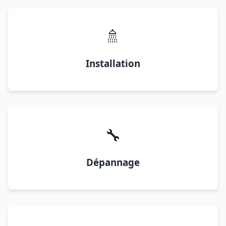
🚿
Installation
🔧
Dépannage