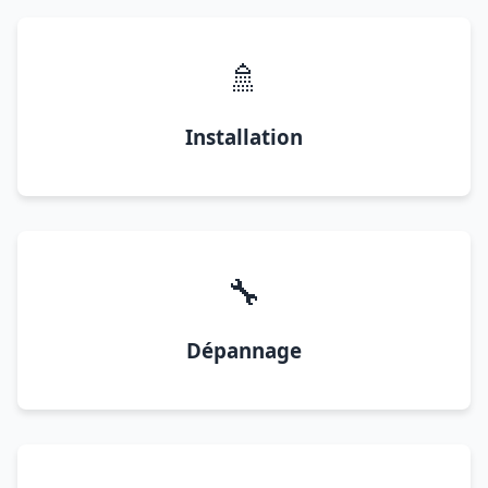
🚿
Installation
🔧
Dépannage