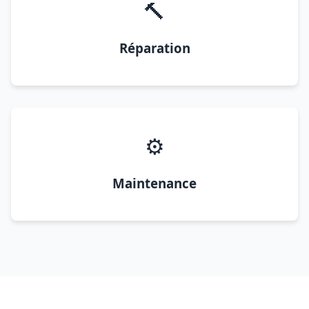
🔨
Réparation
⚙️
Maintenance