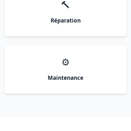
🔨
Réparation
⚙️
Maintenance