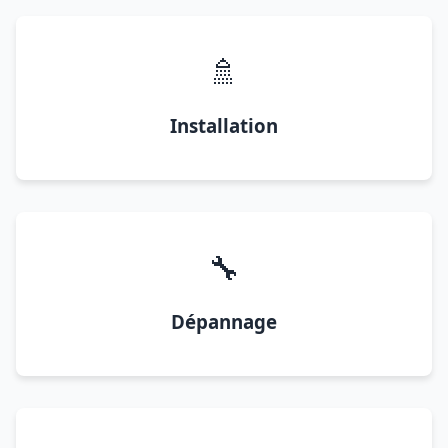
🚿
Installation
🔧
Dépannage