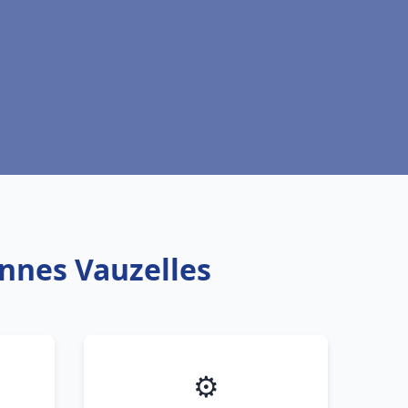
ennes Vauzelles
⚙️