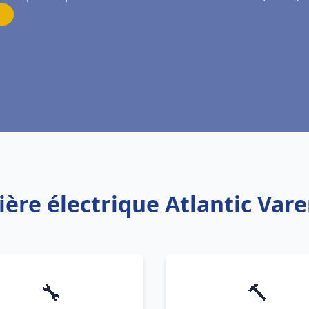
ière électrique Atlantic Var
🔧
🔨