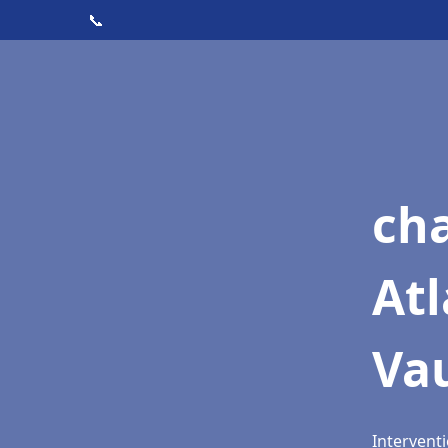
📞
cha
Atl
Vau
Intervent