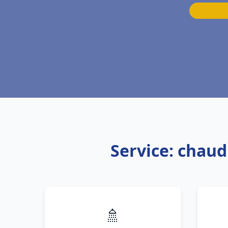
Service: chaud
🚿