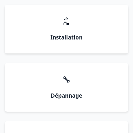
🚿
Installation
🔧
Dépannage