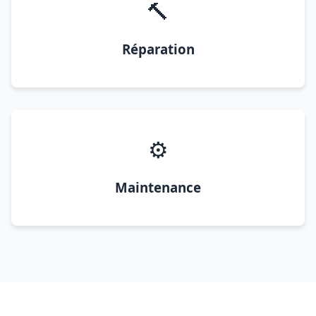
🔨
Réparation
⚙️
Maintenance