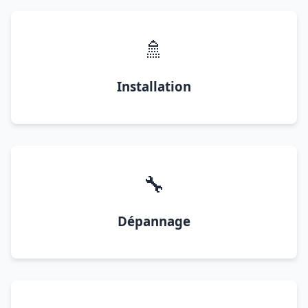
🚿
Installation
🔧
Dépannage