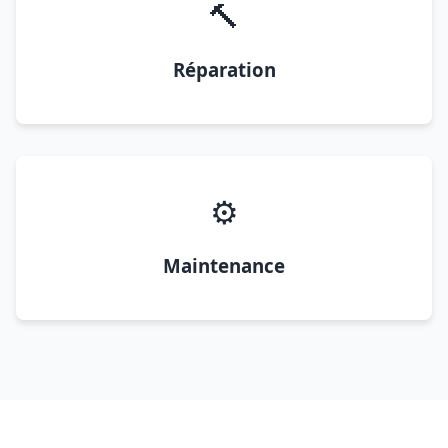
🔨
Réparation
⚙️
Maintenance