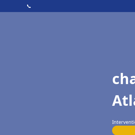
📞
cha
Atl
Interventi