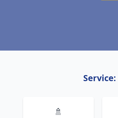
Service:
🚿