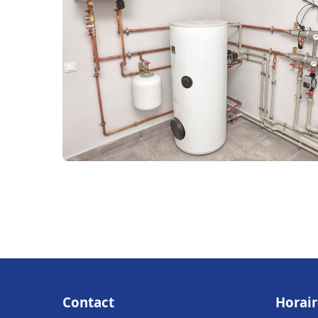
Contact
Horair