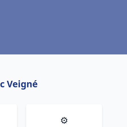
ic Veigné
⚙️