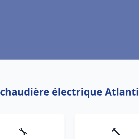
 chaudière électrique Atlant
🔧
🔨