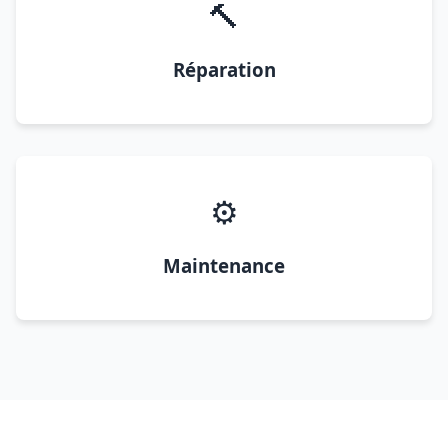
🔨
Réparation
⚙️
Maintenance