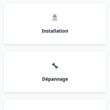
🚿
Installation
🔧
Dépannage