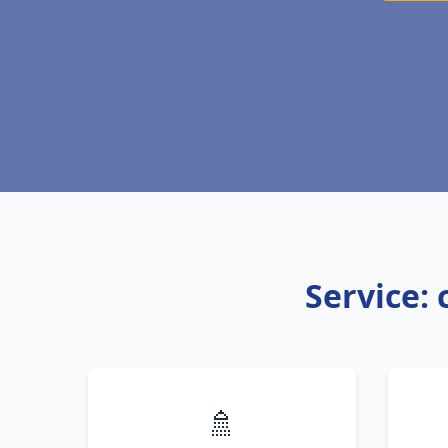
Service:
🚿