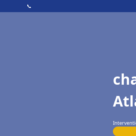
📞
cha
Atl
Intervent