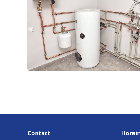
Contact
Horair