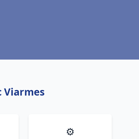
c Viarmes
⚙️