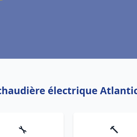
 chaudière électrique Atlanti
🔧
🔨