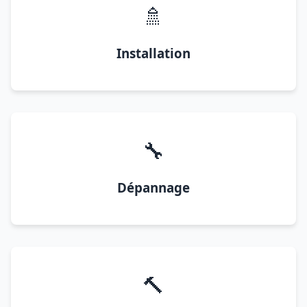
🚿
Installation
🔧
Dépannage
🔨