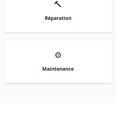
🔨
Réparation
⚙️
Maintenance