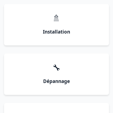
🚿
Installation
🔧
Dépannage