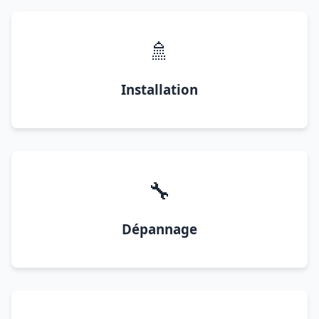
🚿
Installation
🔧
Dépannage