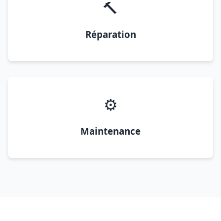
🔨
Réparation
⚙️
Maintenance