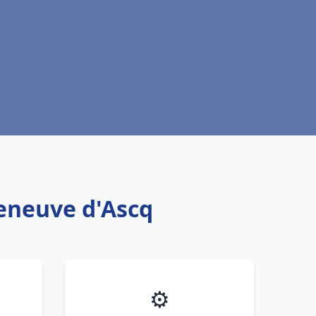
leneuve d'Ascq
⚙️