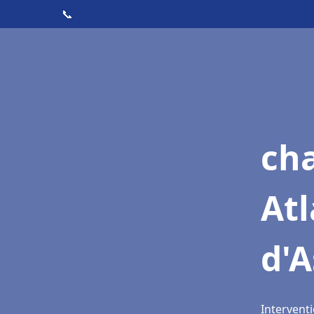
📞
cha
Atl
d'A
Interventi