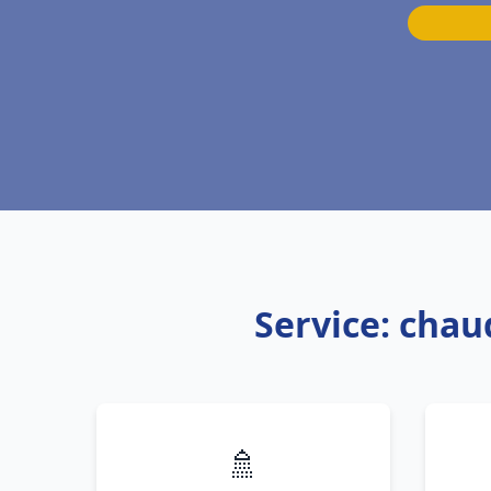
Service: chau
🚿