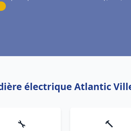
dière électrique Atlantic Vil
🔧
🔨