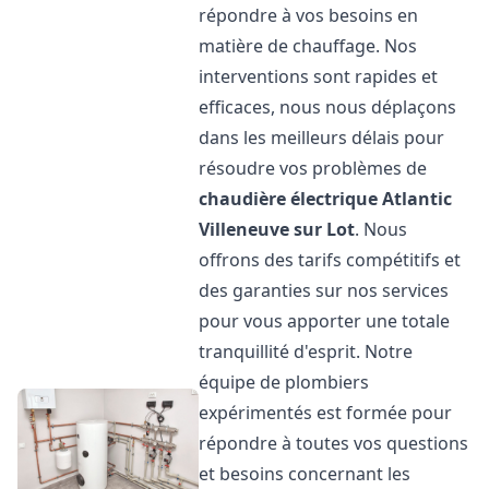
répondre à vos besoins en
matière de chauffage. Nos
interventions sont rapides et
efficaces, nous nous déplaçons
dans les meilleurs délais pour
résoudre vos problèmes de
chaudière électrique Atlantic
Villeneuve sur Lot
. Nous
offrons des tarifs compétitifs et
des garanties sur nos services
pour vous apporter une totale
tranquillité d'esprit. Notre
équipe de plombiers
expérimentés est formée pour
répondre à toutes vos questions
et besoins concernant les