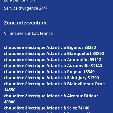
Lun-Ven: 8h-19h
Service d'urgence 24/7
Zone intervention
Villeneuve sur Lot, France
chaudière électrique Atlantic à Biganos 33380
chaudière électrique Atlantic à Blanquefort 33290
chaudière électrique Atlantic à Annœullin 59112
chaudière électrique Atlantic à Aucamville 31140
chaudière électrique Atlantic à Rognac 13340
chaudière électrique Atlantic à Saint Jory 31790
chaudière électrique Atlantic à Blainville sur Orne
14550
chaudière électrique Atlantic à Aire sur l'Adour
40800
chaudière électrique Atlantic à Sciez 74140