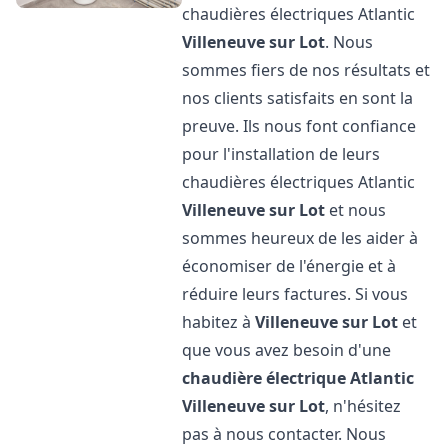
chaudières électriques Atlantic
Villeneuve sur Lot
. Nous
sommes fiers de nos résultats et
nos clients satisfaits en sont la
preuve. Ils nous font confiance
pour l'installation de leurs
chaudières électriques Atlantic
Villeneuve sur Lot
et nous
sommes heureux de les aider à
économiser de l'énergie et à
réduire leurs factures. Si vous
habitez à
Villeneuve sur Lot
et
que vous avez besoin d'une
chaudière électrique Atlantic
Villeneuve sur Lot
, n'hésitez
pas à nous contacter. Nous