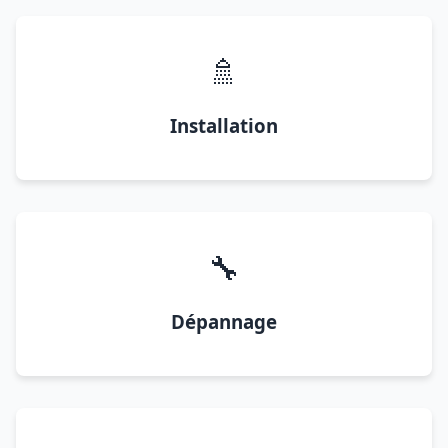
🚿
Installation
🔧
Dépannage