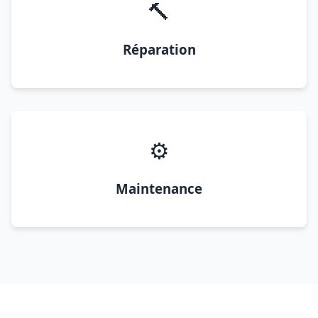
🔨
Réparation
⚙️
Maintenance