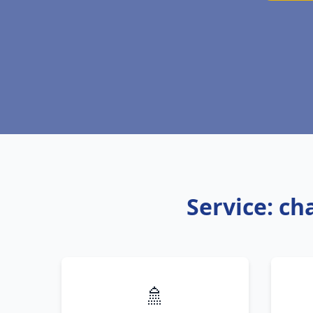
Service: cha
🚿