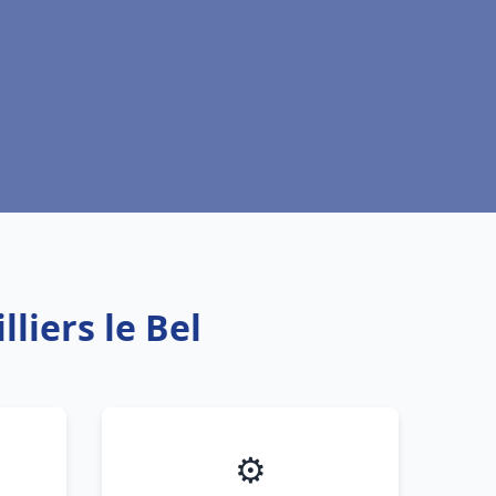
lliers le Bel
⚙️