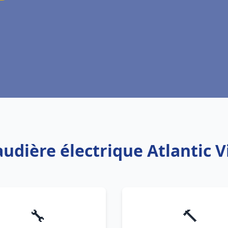
udière électrique Atlantic Vi
🔧
🔨