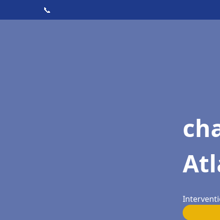
📞
cha
Atl
Interventi