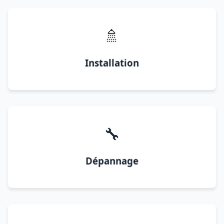
🚿
Installation
🔧
Dépannage