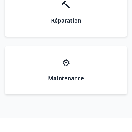
🔨
Réparation
⚙️
Maintenance