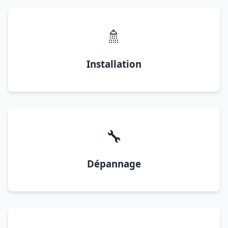
🚿
Installation
🔧
Dépannage