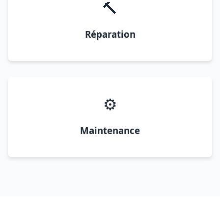
🔨
Réparation
⚙️
Maintenance